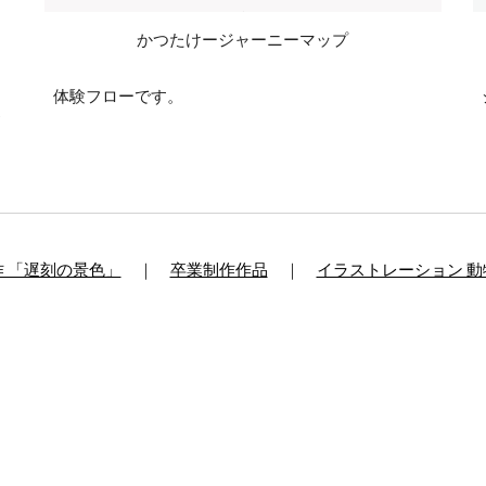
かつたけージャーニーマップ
体験フローです。
 「遅刻の景色」
　｜　
卒業制作作品
　｜　
イラストレーション 