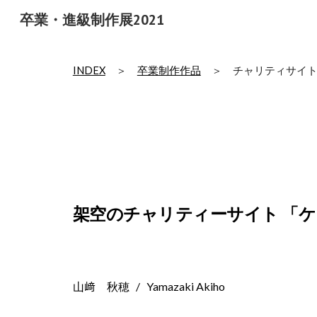
卒業・進級制作展2021
Sk
INDEX
　＞　
卒業制作作品
　＞
チャリティサイト
架空のチャリティーサイト 「
山﨑　秋穂
   /   
Yamazaki Akiho